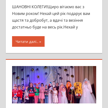
ШАНОВНІ КОЛЕГИ!Щиро вітаємо вас з
Новим роком! Нехай цей рік подарує вам
щастя та добробут, а вдачі та везіння
достатньо буде на весь рік.Нехай у
Читати далі..