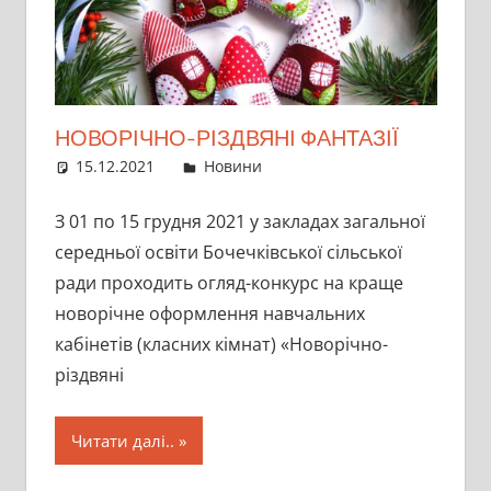
НОВОРІЧНО-РІЗДВЯНІ ФАНТАЗІЇ
15.12.2021
director
Новини
З 01 по 15 грудня 2021 у закладах загальної
середньої освіти Бочечківської сільської
ради проходить огляд-конкурс на краще
новорічне оформлення навчальних
кабінетів (класних кімнат) «Новорічно-
різдвяні
Читати далі..