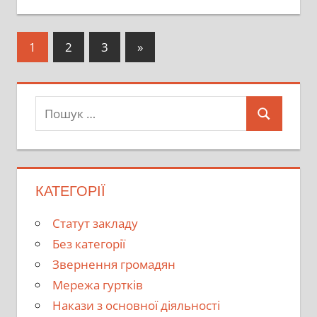
Пагінація
Наступні
1
2
3
»
записи
записів
Пошук:
Пошук
КАТЕГОРІЇ
Cтатут закладу
Без категорії
Звернення громадян
Мережа гуртків
Накази з основної діяльності