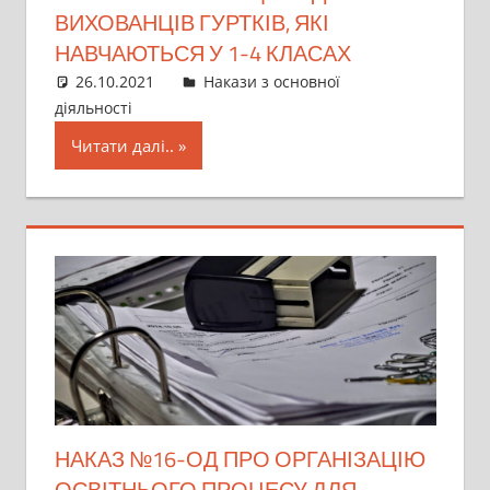
ВИХОВАНЦІВ ГУРТКІВ, ЯКІ
НАВЧАЮТЬСЯ У 1-4 КЛАСАХ
26.10.2021
director
Накази з основної
діяльності
Читати далі..
НАКАЗ №16-ОД ПРО ОРГАНІЗАЦІЮ
ОСВІТНЬОГО ПРОЦЕСУ ДЛЯ