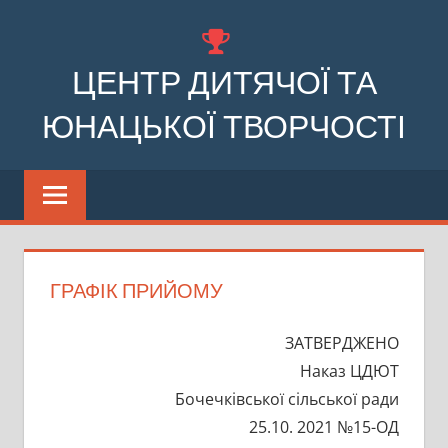
Перейти
до
ЦЕНТР ДИТЯЧОЇ ТА
вмісту
ЮНАЦЬКОЇ ТВОРЧОСТІ
Комунальний
заклад
позашкільної
освіти
Бочечківської
ГРАФІК ПРИЙОМУ
сільської
ради
ЗАТВЕРДЖЕНО
Наказ ЦДЮТ
Бочечківської сільської ради
25.10. 2021 №15-ОД