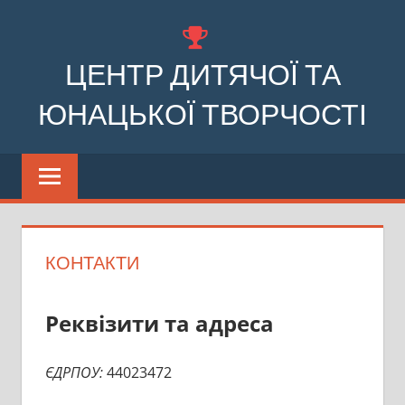
Перейти
до
ЦЕНТР ДИТЯЧОЇ ТА
вмісту
ЮНАЦЬКОЇ ТВОРЧОСТІ
Комунальний
заклад
позашкільної
освіти
Бочечківської
КОНТАКТИ
сільської
ради
Реквізити та адреса
ЄДРПОУ:
44023472