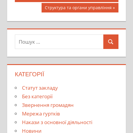
Наступний
Структура та органи управління
запис:
Пошук:
Пошук
КАТЕГОРІЇ
Cтатут закладу
Без категорії
Звернення громадян
Мережа гуртків
Накази з основної діяльності
Новини