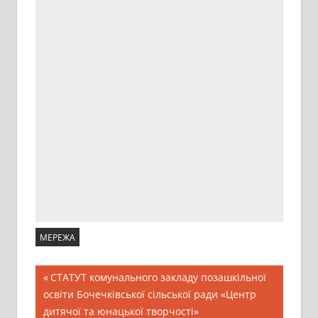
МЕРЕЖА
Навігація
Попередній
СТАТУТ комунального закладу позашкільної
запис:
освіти Бочечківської сільської ради «Центр
записів
дитячої та юнацької творчості»