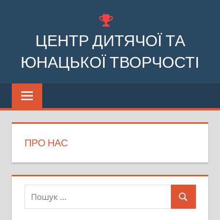
Перейти
до
ЦЕНТР ДИТЯЧОЇ ТА
вмісту
ЮНАЦЬКОЇ ТВОРЧОСТІ
Комунальний
заклад
позашкільної
освіти
Бочечківської
ПРО НАС
сільської
ради
Пошук:
Пошук