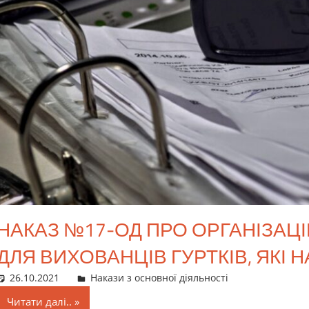
НАКАЗ №17-ОД ПРО ОРГАНІЗАЦ
ДЛЯ ВИХОВАНЦІВ ГУРТКІВ, ЯКІ 
26.10.2021
director
Накази з основної діяльності
Читати далі..