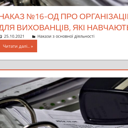
НАКАЗ №16-ОД ПРО ОРГАНІЗАЦ
ДЛЯ ВИХОВАНЦІВ, ЯКІ НАВЧАЮТЬ
25.10.2021
director
Накази з основної діяльності
Читати далі..