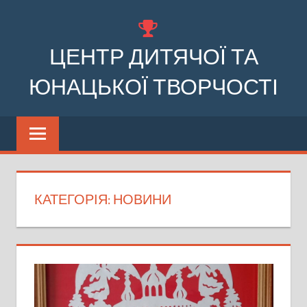
Перейти
до
ЦЕНТР ДИТЯЧОЇ ТА
вмісту
ЮНАЦЬКОЇ ТВОРЧОСТІ
Комунальний
заклад
позашкільної
освіти
Бочечківської
КАТЕГОРІЯ:
НОВИНИ
сільської
ради