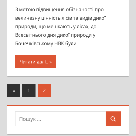
З метою підвищення обізнаності про
величезну цінність лісів та видів дикої
природи, що мешкають у лісах, до
Всесвітнього дня дикої природи у
Бочечківському НВК були
Читати далі..
Пагінація
Попередні
«
1
2
записи
записів
Пошук:
Пошук