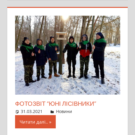
ФОТОЗВІТ “ЮНІ ЛІСІВНИКИ”
31.03.2021
director
Новини
Читати далі..