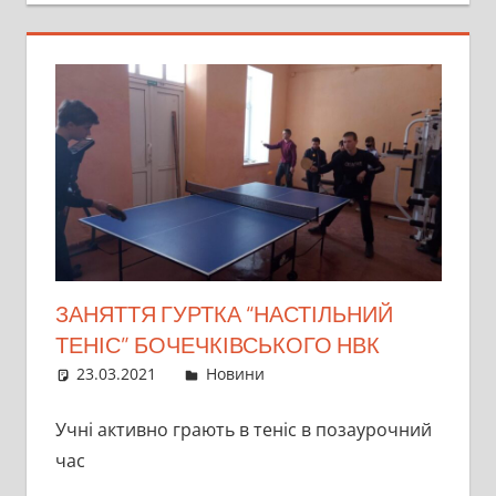
ЗАНЯТТЯ ГУРТКА “НАСТІЛЬНИЙ
ТЕНІС” БОЧЕЧКІВСЬКОГО НВК
23.03.2021
director
Новини
Учні активно грають в теніс в позаурочний
час